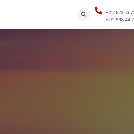
+212 522 53 7
Rendez-vous
Carrières
Contactez-nous
Ressources
+212 668 44 7