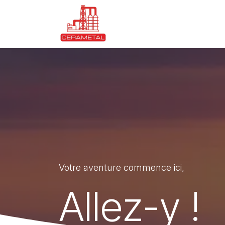
Se rendre au contenu
Accueil
Nos solutions
Votre aventure commence ici,
Allez-y !